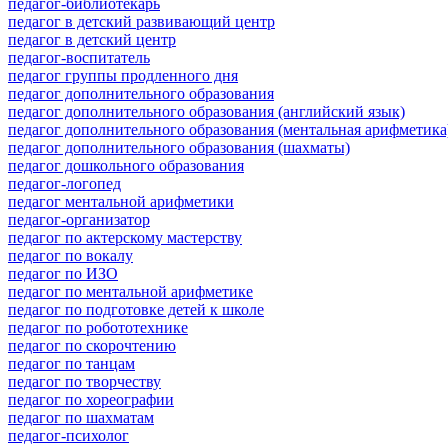
педагог-библиотекарь
педагог в детский развивающий центр
педагог в детский центр
педагог-воспитатель
педагог группы продленного дня
педагог дополнительного образования
педагог дополнительного образования (английский язык)
педагог дополнительного образования (ментальная арифметика
педагог дополнительного образования (шахматы)
педагог дошкольного образования
педагог-логопед
педагог ментальной арифметики
педагог-организатор
педагог по актерскому мастерству
педагог по вокалу
педагог по ИЗО
педагог по ментальной арифметике
педагог по подготовке детей к школе
педагог по робототехнике
педагог по скорочтению
педагог по танцам
педагог по творчеству
педагог по хореографии
педагог по шахматам
педагог-психолог