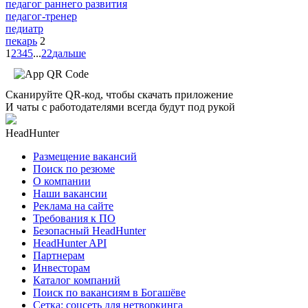
педагог раннего развития
педагог-тренер
педиатр
пекарь
2
1
2
3
4
5
...
22
дальше
Сканируйте QR-код, чтобы скачать приложение
И чаты с работодателями всегда будут под рукой
HeadHunter
Размещение вакансий
Поиск по резюме
О компании
Наши вакансии
Реклама на сайте
Требования к ПО
Безопасный HeadHunter
HeadHunter API
Партнерам
Инвесторам
Каталог компаний
Поиск по вакансиям в Богашёве
Сетка: соцсеть для нетворкинга