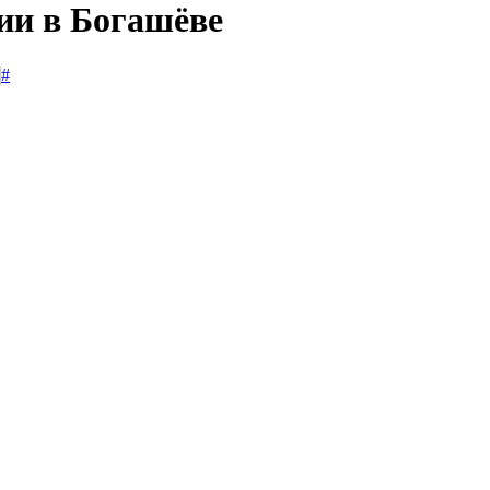
ии в Богашёве
#