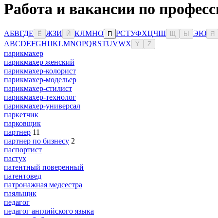
Работа и вакансии по професс
А
Б
В
Г
Д
Е
Ж
З
И
К
Л
М
Н
О
Р
С
Т
У
Ф
Х
Ц
Ч
Ш
Э
Ю
Ё
Й
П
Щ
Ы
Я
A
B
C
D
E
F
G
H
I
J
K
L
M
N
O
P
Q
R
S
T
U
V
W
X
Y
Z
парикмахер
парикмахер женский
парикмахер-колорист
парикмахер-модельер
парикмахер-стилист
парикмахер-технолог
парикмахер-универсал
паркетчик
парковщик
партнер
11
партнер по бизнесу
2
паспортист
пастух
патентный поверенный
патентовед
патронажная медсестра
паяльщик
педагог
педагог английского языка