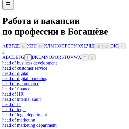
Работа и вакансии
по профессии в Богашёве
А
Б
В
Г
Д
Е
Ж
З
И
К
Л
М
Н
О
П
Р
С
Т
У
Ф
Х
Ц
Ч
Ш
Э
Ю
Ё
Й
Щ
Ы
Я
#
A
B
C
D
E
F
G
I
J
K
L
M
N
O
P
Q
R
S
T
U
V
W
X
H
Y
Z
head of business development
head of customer service
head of digital
head of digital marketing
head of e-commerce
head of finance
head of HR
head of internal audit
head of IT
head of legal
head of legal department
head of marketing
head of marketing department