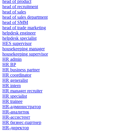
head of product
head of recruitment
head of sales
head of sales department
head of SMM
head of trade marketing
helpdesk engineer
helpdesk specialist
HES supervisor
housekeeping manager
housekeeping supervisor
HR admin
HR BP
HR business partner
HR coordinator
HR generalist
HR intern
HR manager recruiter
HR specialist
HR trainee
HR-администратор
HR-аналитик
HR-ассистент
HR бизнес-партнер
HR-директор