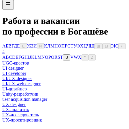
Работа и вакансии
по профессии в Богашёве
А
Б
В
Г
Д
Е
Ж
З
И
К
Л
М
Н
О
П
Р
С
Т
У
Ф
Х
Ц
Ч
Ш
Э
Ю
Ё
Й
Щ
Ы
Я
#
A
B
C
D
E
F
G
H
I
J
K
L
M
N
O
P
Q
R
S
T
V
W
X
U
Y
Z
UGC-креатор
UI designer
UI developer
UI/UX-designer
UI/UX web designer
UI-дизайнер
Unity-разработчик
user acquisition manager
UX designer
UX-аналитик
UX-исследователь
UX-проектировщик