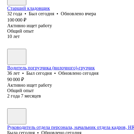
Старший кладовщик
32
года
•
Был
сегодня
•
Обновлено
вчера
100 000
₽
Активно ищет работу
Общий опыт
10
лет
Водитель погрузчика (вилочного)-грузчик
36
лет
•
Был
сегодня
•
Обновлено
сегодня
90 000
₽
Активно ищет работу
Общий опыт
2
года
7
месяцев
Руководитель отдела персонала, начальник отдела кадров, HR 
Была
сегодня
•
Обновлено
сегодня