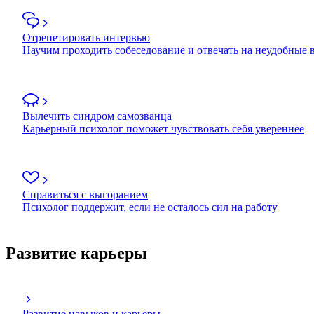
Отрепетировать интервью
Научим проходить собеседование и отвечать на неудобные
Вылечить синдром самозванца
Карьерный психолог поможет чувствовать себя увереннее
Справиться с выгоранием
Психолог поддержит, если не осталось сил на работу
Развитие карьеры
Развитие навыков и карьеры