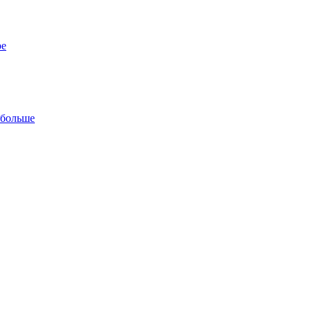
ре
 больше