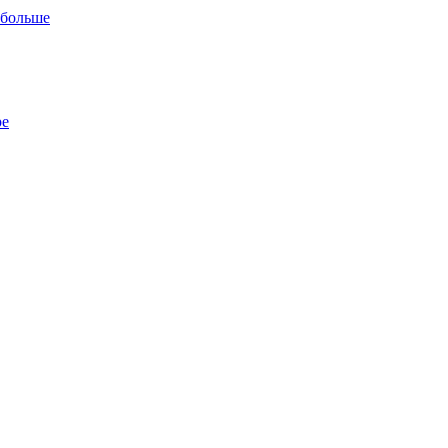
 больше
ре