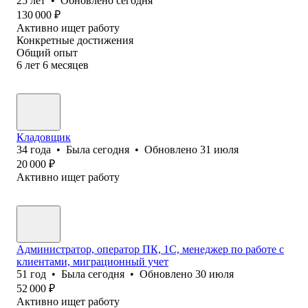
25
лет
•
Обновлено
сегодня
130 000
₽
Активно ищет работу
Конкретные достижения
Общий опыт
6
лет
6
месяцев
Кладовщик
34
года
•
Была
сегодня
•
Обновлено
31 июля
20 000
₽
Активно ищет работу
Администратор, оператор ПК, 1С, менеджер по работе с
клиентами, миграционный учет
51
год
•
Была
сегодня
•
Обновлено
30 июля
52 000
₽
Активно ищет работу