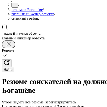
/
/
...
резюме в Богашёве
/
главный инженер объекта
/
сменный график
главный инженер объекта
Резюме
Найти
Резюме соискателей на должн
Богашёве
Чтобы видеть все резюме, зарегистрируйтесь
После регистрации покажем ещё 2 и откроем фото