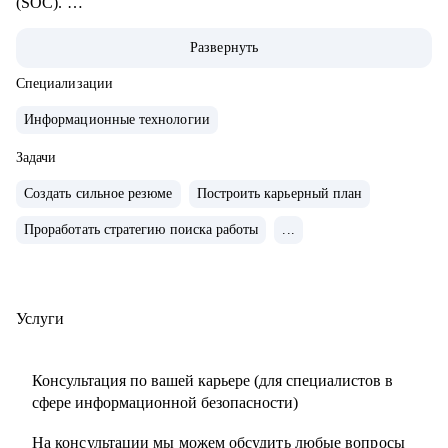
(SOC).
• Начинал работать с позиции аналитика дежурной смены
Развернуть
SOC и прошел весь путь развития в SOC.
• За плечами богатый опыт наставничества аналитиков и
Специализации
инженеров SOC.
Информационные технологии
• Имею опыт работы с различными IRP, SIEM-системами и
опыт расследования инцидентов ИБ (DFIR) и построения
Задачи
процессов в SOC.
Создать сильное резюме
Построить карьерный план
• В рамках работы в SOC занимался построением
Проработать стратегию поиска работы
...
процессов, разработкой правил нормализации, корреляции
для различных систем, настройкой аудита.
• Провел 300+ собеседований.
Услуги
С чем помогу:
• Погружение в сферу кибербезопасности.
Консультация по вашей карьере (для специалистов в
• Корректировка резюме для поиска работы в ИБ.
сфере информационной безопасности)
• Подготовка к прохождению собеседований.
На консультации мы можем обсудить любые вопросы
• Оценка навыков, акцентирование внимания на сильные и