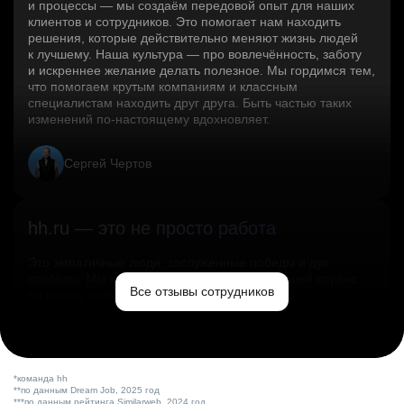
и процессы — мы создаём передовой опыт для наших
клиентов и сотрудников. Это помогает нам находить
решения, которые действительно меняют жизнь людей
к лучшему. Наша культура — про вовлечённость, заботу
и искреннее желание делать полезное. Мы гордимся тем,
что помогаем крутым компаниям и классным
специалистам находить друг друга. Быть частью таких
изменений по‑настоящему вдохновляет.
Сергей Чертов
hh.ru — это не просто работа
Это эмпатичные люди, заслуженные победы и дух
свободы. Мы помогаем миру и создаём лучший сервис
Все отзывы сотрудников
по поиску работы в стране.
Ольга Емельянова
*команда hh
**по данным Dream Job, 2025 год
***по данным рейтинга Similarweb, 2024 год