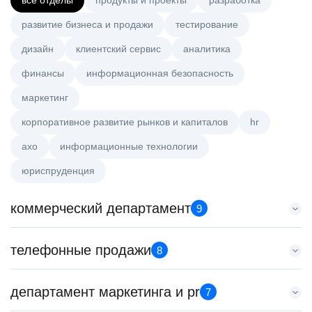
все отделы
продукты и проекты
разработка
развитие бизнеса и продажи
тестирование
дизайн
клиентский сервис
аналитика
финансы
информационная безопасность
маркетинг
корпоративное развитие рынков и капиталов
hr
axo
информационные технологии
юриспруденция
коммерческий департамент
9
Key Account Manager (EdTech)
телефонные продажи
8
HeadHunter::Коммерческий департамент
4 авг. 2026
Специалист телемаркетинга
департамент маркетинга и pr
150000 ₽
7
HeadHunter::Телефонные продажи
Нижний Новгород