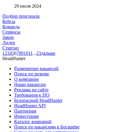
29 июля 2024
Подбор персонала
Кейсы
Команда
Сервисы
Закон
Лидер
Стартап
1
2
3
4
5
6
7
8
9
10
11
...
23
дальше
HeadHunter
Размещение вакансий
Поиск по резюме
О компании
Наши вакансии
Реклама на сайте
Требования к ПО
Безопасный HeadHunter
HeadHunter API
Партнерам
Инвесторам
Каталог компаний
Поиск по вакансиям в Богашёве