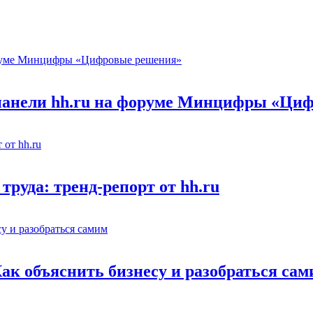
 панели hh.ru на форуме Минцифры «Ци
труда: тренд-репорт от hh.ru
Как объяснить бизнесу и разобраться са