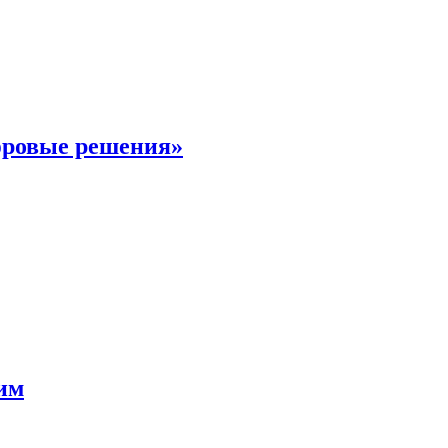
фровые решения»
мим