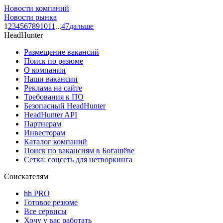
Новости компаний
Новости рынка
1
2
3
4
5
6
7
8
9
10
11
...
47
дальше
HeadHunter
Размещение вакансий
Поиск по резюме
О компании
Наши вакансии
Реклама на сайте
Требования к ПО
Безопасный HeadHunter
HeadHunter API
Партнерам
Инвесторам
Каталог компаний
Поиск по вакансиям в Богашёве
Сетка: соцсеть для нетворкинга
Соискателям
hh PRO
Готовое резюме
Все сервисы
Хочу у вас работать