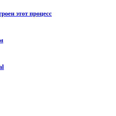
роен этот процесс
ям
al