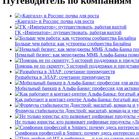
Путеводитель по компаниям
«Каргилл» в России: почва для роста
ГК «Император»: путешествовать, работая вахтой
Больше чем работа: как устроены сообщества Билайна
Немалый бизнес: как менеджеры ММБ Альфа-Банка помо
Помощь не по скрипту: 5 историй поддержки и представ
Разработка в ЭЛАР: сочетание преимуществ
Мобильный банкир в Альфа-Банке: профессия для актив
Как работают в контакт-центре Альфа-Банка: богатый жи
Формула стабильности Донстрой: масштаб, команда и уве
Не только юристы: кто развивает цифровые продукты «Ле
Симфония профессий в Sminex: почему здесь интересно н