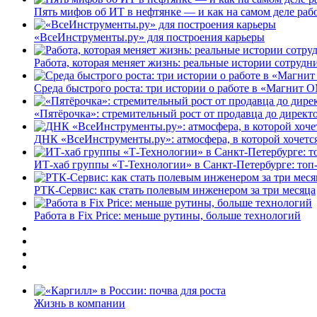
Пять мифов об ИТ в нефтянке — и как на самом деле работ
«ВсеИнструменты.ру» для построения карьеры
Работа, которая меняет жизнь: реальные истории сотруд
Среда быстрого роста: три истории о работе в «Магнит 
«Пятёрочка»: стремительный рост от продавца до директ
ДНК «ВсеИнструменты.ру»: атмосфера, в которой хочется
ИТ-хаб группы «Т-Технологии» в Санкт-Петербурге: топ
РТК-Сервис: как стать полевым инженером за три месяца
Работа в Fix Price: меньше рутины, больше технологий
Жизнь в компании