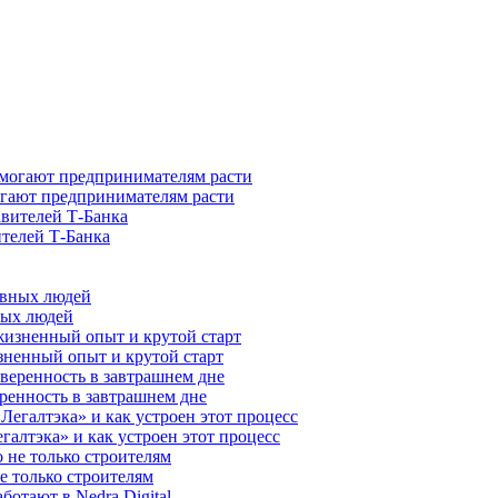
гают предпринимателям расти
ителей Т-Банка
ных людей
зненный опыт и крутой старт
ренность в завтрашнем дне
галтэка» и как устроен этот процесс
е только строителям