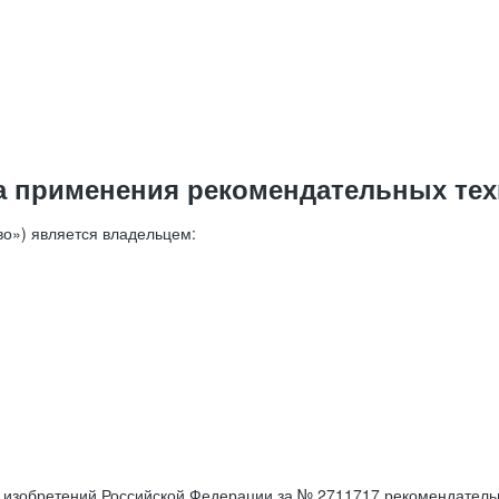
а применения рекомендательных тех
о») является владельцем:
е изобретений Российской Федерации за № 2711717 рекомендатель