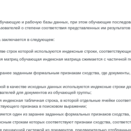
бучающую и рабочую базы данных, при этом обучающие последов
ователей о степени соответствия представленных им результатов 
 заключается в следующем:
ве строк которой используются индексные строки, соответствующ
ия матриц обучающая индексная матрица сжимается с частичной п
аранее заданным формальным признакам сходства, где документы,
ой в качестве исходных данных используются индексные строки д
ователей для документов из обучающей группы;
индексная табличная строка, в которой отдельные ячейки соответ
тствующего признака в поисковом выражении;
ляется один из заранее заданных формальных признаков сходства
ксным строкам которых соответствуют признаки сходства, соотве
е решающей системой из документов, предварительно отобранных 