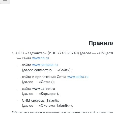
Правил
1.
ООО «Хэдхантер» (ИНН 7718620740) (далее — «Обществ
сайта
www.hh.ru
cайта
www.zarplata.ru
(далее совместно — «Сайт»);
сайта и приложения Сетка
www.setka.ru
(далее — «Сетка»);
сайта www.career.ru
(далее — «Карьера»);
CRM-системы Talantix
(далее — «Система Talantix»).
Общество является владельцем запатентованной в реестр