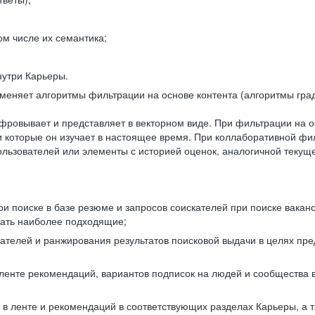
ом числе их семантика;
нутри Карьеры.
еняет алгоритмы фильтрации на основе контента (алгоритмы град
фровывает и представляет в векторном виде. При фильтрации на о
ли которые он изучает в настоящее время. При коллаборативной ф
льзователей или элементы с историей оценок, аналогичной текущ
и поиске в базе резюме и запросов соискателей при поиске вакан
рать наиболее подходящие;
одателей и ранжирования результатов поисковой выдачи в целях п
 ленте рекомендаций, вариантов подписок на людей и сообщества 
 в ленте и рекомендаций в соответствующих разделах Карьеры, а