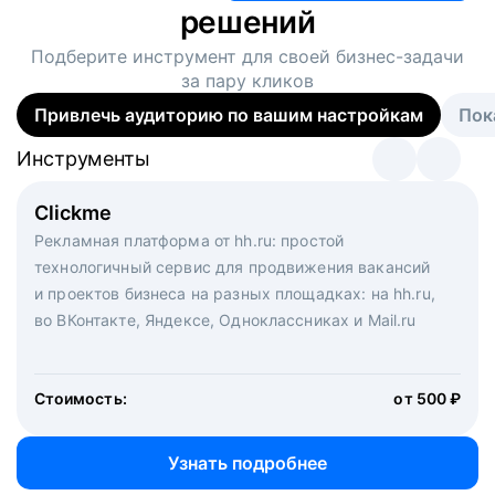
решений
Подберите инструмент для своей
бизнес-задачи
за пару кликов
Привлечь аудиторию по вашим настройкам
Пок
Инструменты
Инструменты
Инструменты
Виртуальный рекрутер
Clickme
Вакансия дня
Массовый подбор под ключ. Решите, сколько
Рекламная платформа от hh.ru: простой
Рекламный формат для вакансий на главной странице
кандидатов и когда вам нужно, и за дело возьмутся
технологичный сервис для продвижения вакансий
hh.ru. Увеличивает количество откликов
маркетологи, рекрутеры и проектные менеджеры
и проектов бизнеса на разных площадках: на hh.ru,
hh.ru с целым набором digital-инструментов
во ВКонтакте, Яндексе, Одноклассниках и Mail.ru
Стоимость:
от 200 000 ₽
Узнать подробнее
Стоимость:
от 500 ₽
Узнать подробнее
Узнать подробнее