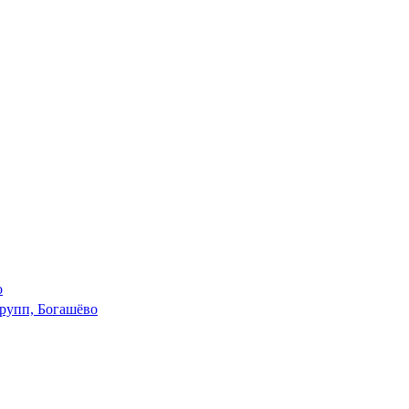
о
рупп, Богашёво