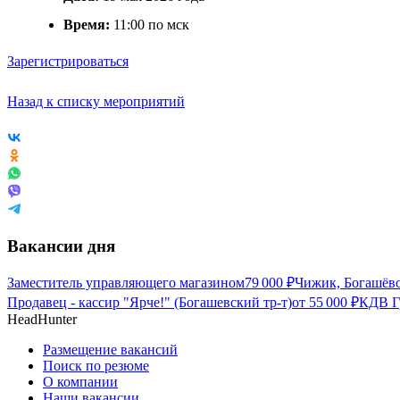
Время:
11:00 по мск
Зарегистрироваться
Назад к списку мероприятий
Вакансии дня
Заместитель управляющего магазином
79 000
₽
Чижик, Богашёв
Продавец - кассир "Ярче!" (Богашевский тр-т)
от
55 000
₽
КДВ Г
HeadHunter
Размещение вакансий
Поиск по резюме
О компании
Наши вакансии