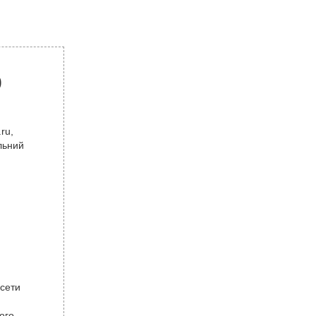
р
ru,
льний
 сети
ого