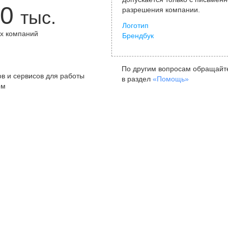
0
разрешения компании.
тыс.
Логотип
х компаний
Брендбук
+
По другим вопросам обращайт
в и сервисов для работы
в раздел
«Помощь»
ом
Санкт-Петербург
Я
ул. Жуковского, д. 19, особняк
ул