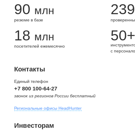
90
239
млн
резюме в базе
проверенны
18
50
млн
инструменто
посетителей ежемесячно
с персонал
Контакты
Единый телефон
+7 800 100-64-27
звонок из регионов России бесплатный
Региональные офисы HeadHunter
Москва
Инвесторам
внутригородская территория