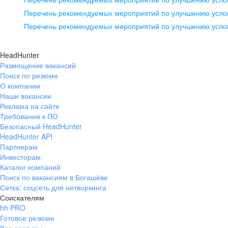
pr@ural.hh.ru
Перечень рекомендуемых мероприятий по улучшению услов
Перечень рекомендуемых мероприятий по улучшению усло
Новосибирск
ул. Большевистская, д. 35,
HeadHunter
помещение 21
Размещение вакансий
Поиск по резюме
+7 383 207-94-64
О компании
pr@nsk.hh.ru
Наши вакансии
Реклама на сайте
Требования к ПО
Безопасный HeadHunter
HeadHunter API
Партнерам
Инвесторам
Каталог компаний
Поиск по вакансиям в Богашёве
Сетка: соцсеть для нетворкинга
Соискателям
hh PRO
Готовое резюме