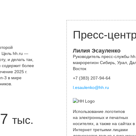
Пресс-цент
оторой
Лилия Эсауленко
 Цель hh.ru —
Руководитель пресс-службы hh.
у, и делать так,
макрорегион Сибирь, Урал, Да
и содержит более
Восток
чение 2025 г.
оп-3 в мире
+7 (383) 207-94-64
ников.
l.esaulenko@hh.ru
Использование логотипов
7
тыс.
на электронных и печатных
носителях, а также на сайтах в
Интернет третьими лицами
допускается только с письменн